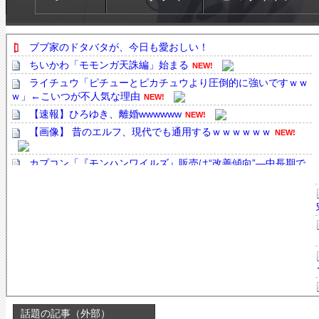
ブブ家のドタバタが、今日も愛おしい！
ちいかわ「モモンガ天誅編」始まる
NEW!
ライチュウ「ピチューとピカチュウより圧倒的に強いですｗｗ
ｗ」←こいつが不人気な理由
NEW!
【速報】ひろゆき、離婚wwwwww
NEW!
【画像】 昔のエルフ、現代でも通用するｗｗｗｗｗｗ
NEW!
カプコン「『モンハンワイルズ』販売は“改善傾向”―中長期で
ワールド超え目指す」
NEW!
元ジャンポケ斉藤被告、ガチでぶっ壊れてしまう
NEW!
フィギュアの出来の良い悪いの基準ってどこで決まるの
NHKにようこそ！を見終えたんだがｗｗｗ
野党、桜を見る会を追及したいから国会会期を大幅に延長しろ
Powered by livedoor 相互RSS
話題の記事（外部）